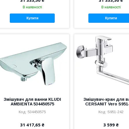
В наявності
В наявності
Купити
Купити
Змішувач для ванни KLUDI
Змішувач-кран для в
AMBIENTA 534450575
CERSANIT Vero S951
534450575
S951-242
31 417,65 ₴
3 599 ₴