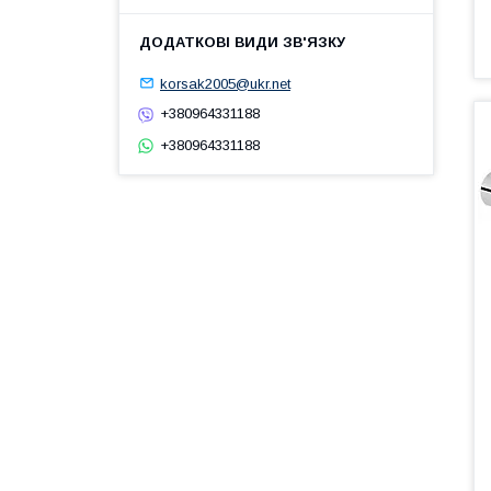
korsak2005@ukr.net
+380964331188
+380964331188