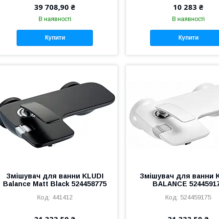
39 708,90 ₴
10 283 ₴
В наявності
В наявності
Купити
Купити
Змішувач для ванни KLUDI
Змішувач для ванни 
Balance Matt Black 524458775
BALANCE 5244591
441412
524459175
31 333,50 ₴
31 333,50 ₴