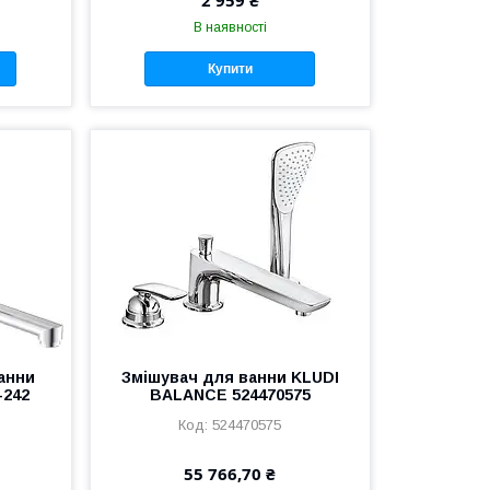
В наявності
Купити
анни
Змішувач для ванни KLUDI
-242
BALANCE 524470575
524470575
55 766,70 ₴