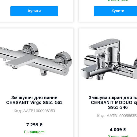
Купити
Купити
Змішувач для ванни
Змішувач-кран для в
CERSANIT Virgo S951-561
CERSANIT MODUO х
S951-346
AATB1000906353
AATB100058635
7 259 ₴
4 009 ₴
В наявності
В наявності