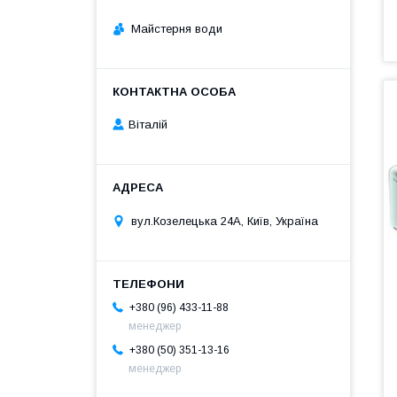
Майстерня води
Віталій
вул.Козелецька 24А, Київ, Україна
+380 (96) 433-11-88
менеджер
+380 (50) 351-13-16
менеджер