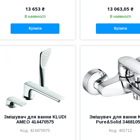
13 653 ₴
13 063,05 ₴
В наявності
В наявності
Купити
Купити
Змішувач для ванни KLUDI
Змішувач для ванни 
AMEO 414470575
Pure&Solid 346810
414470575
401712