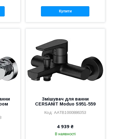
Купити
анни
Змішувач для ванни
ром
CERSANIT Moduo S951-559
AATB1000886353
3
4 939 ₴
В наявності