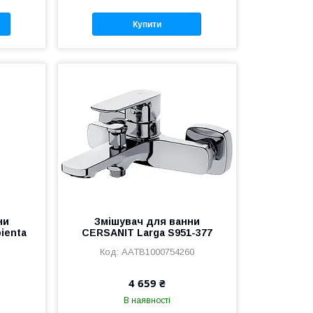
Купити
ни
Змішувач для ванни
ienta
CERSANIT Larga S951-377
AATB1000754260
4 659 ₴
В наявності