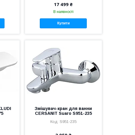
17 499 ₴
В наявності
Купити
KLUDI
Змішувач-кран для ванни
75
CERSANIT Suaro S951-235
S951-235
2 959 ₴