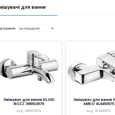
мішувачі для ванни
Змішувач для ванни KLUDI
Змішувач для ванни 
BOZZ 386910576
AMEO 414450575
386910576
414450575