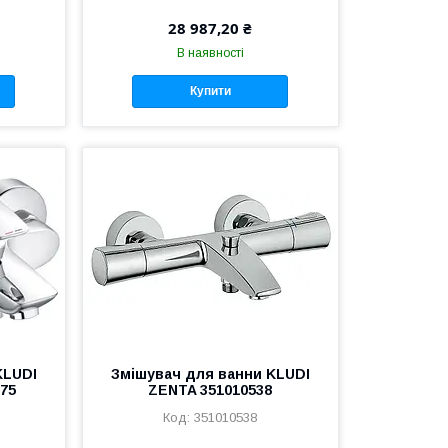
28 987,20 ₴
В наявності
Купити
KLUDI
Змішувач для ванни KLUDI
575
ZENTA 351010538
351010538