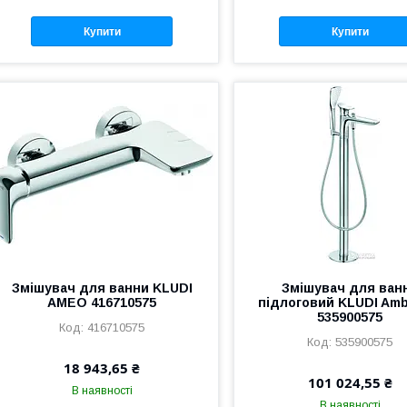
Купити
Купити
Змішувач для ванни KLUDI
Змішувач для ван
AMEO 416710575
підлоговий KLUDI Amb
535900575
416710575
535900575
18 943,65 ₴
101 024,55 ₴
В наявності
В наявності