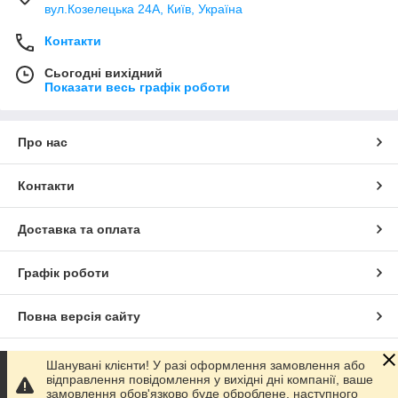
вул.Козелецька 24А, Київ, Україна
Контакти
Сьогодні вихідний
Показати весь графік роботи
Про нас
Контакти
Доставка та оплата
Графік роботи
Повна версія сайту
Сайт створено на маркетплейсі
Prom.ua
Шанувані клієнти! У разі оформлення замовлення або
відправлення повідомлення у вихідні дні компанії, ваше
замовлення обов'язково буде оброблене, наступного