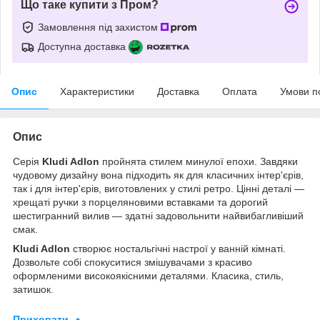
Що таке купити з Пром?
Замовлення під захистом
Доступна доставка
Опис
Характеристики
Доставка
Оплата
Умови п
Опис
Серія
Kludi Adlon
пройнята стилем минулої епохи. Завдяки
чудовому дизайну вона підходить як для класичних інтер'єрів,
так і для інтер'єрів, виготовлених у стилі ретро. Цінні деталі —
хрещаті ручки з порцеляновими вставками та дорогий
шестигранний вилив — здатні задовольнити найвибагливіший
смак.
Kludi Adlon
створює ностальгічні настрої у ванній кімнаті.
Дозвольте собі спокуситися змішувачами з красиво
оформленими високоякісними деталями. Класика, стиль,
затишок.
Приховати