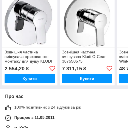
Зовнішня частина
Зовнішня частина
Зовн
змішувача прихованого
змішувача Kludi O-Cean
зміш
монтажу для душу KLUDI
387550575
Whit
Pure&Easy 374200565
528
2 554,20
7 311,15
48 
₴
₴
Купити
Купити
Про нас
100% позитивних з 24 відгуків за рік
Працює з 11.05.2011
м. Київ