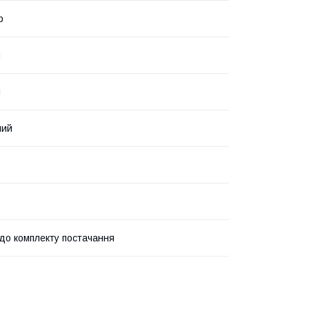
р
я
я
ний
до комплекту постачання