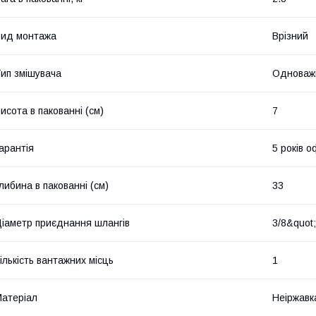
ид монтажа
Врізний
ип змішувача
Одноваж
исота в пакованні (см)
7
арантія
5 років о
либина в пакованні (см)
33
іаметр приєднання шлангів
3/8&quot;
ількість вантажних місць
1
атеріал
Неіржавк