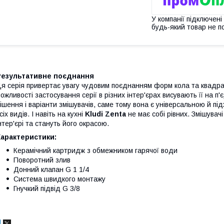
У компанії підключені
будь-який товар не п
Результативне поєднання
я серія привертає увагу чудовим поєднанням форм кола та квадра
ожливості застосування серії в різних інтер'єрах висувають її на п
ішення і варіанти змішувачів, саме тому вона є універсальною й пі
сіх видів. І навіть на кухні
Kludi Zenta
не має собі рівних. Змішувач
нтер'єрі та стануть його окрасою.
Характеристики:
Керамічний картридж з обмежником гарячої води
Поворотний злив
Донний клапан G 1 1/4
Система швидкого монтажу
Гнучкий підвід G 3/8