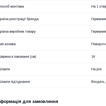
пособ монтажа
На 1 отві
раїна реєстрації бренда
Германи
раїна-виробник товару
Германи
ип излива
Поворот
ирина в пакованні (см)
16
Шланги
На різі
ланги під'єднання
Входять 
нформація для замовлення