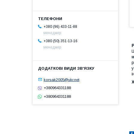
+380 (96) 433-11-88
менеджер
+380 (50) 351-13-16
менеджер
Ц
м
р
у
і
korsak2005@ukr.net
+380964331188
+380964331188