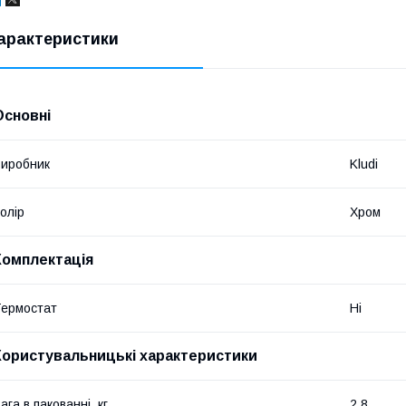
арактеристики
Основні
иробник
Kludi
олір
Хром
Комплектація
ермостат
Ні
Користувальницькі характеристики
ага в пакованні, кг
2.8