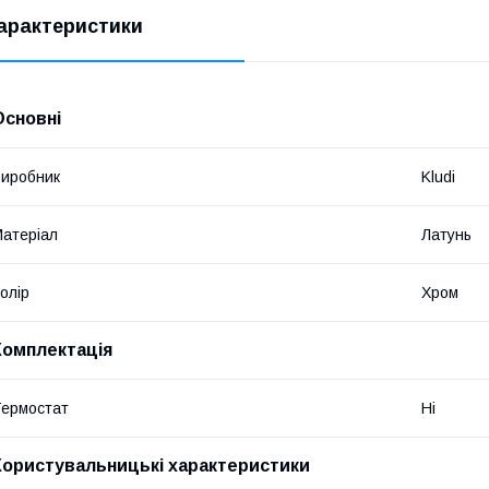
арактеристики
Основні
иробник
Kludi
атеріал
Латунь
олір
Хром
Комплектація
ермостат
Ні
Користувальницькі характеристики