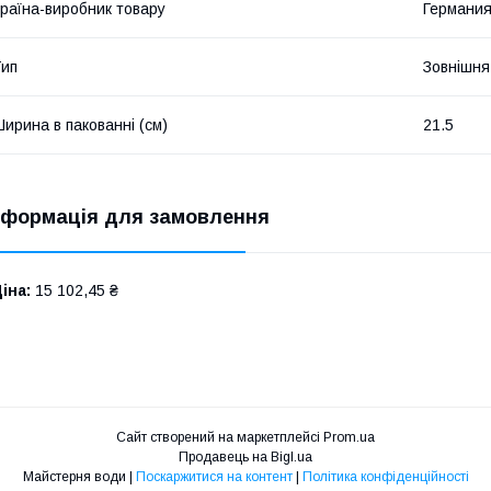
раїна-виробник товару
Германи
ип
Зовнішня
ирина в пакованні (см)
21.5
нформація для замовлення
іна:
15 102,45 ₴
Сайт створений на маркетплейсі
Prom.ua
Продавець на Bigl.ua
Майстерня води |
Поскаржитися на контент
|
Політика конфіденційності