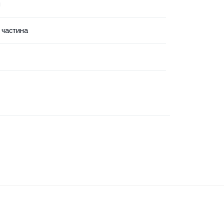
я
 частина