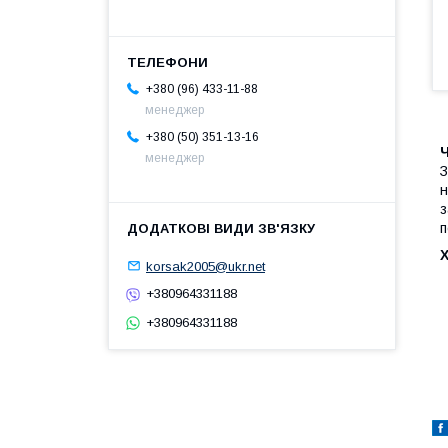
+380 (96) 433-11-88
менеджер
+380 (50) 351-13-16
менеджер
З
н
з
п
korsak2005@ukr.net
+380964331188
+380964331188