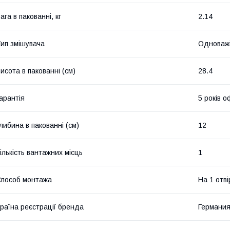
ага в пакованні, кг
2.14
ип змішувача
Одноваж
исота в пакованні (см)
28.4
арантія
5 років о
либина в пакованні (см)
12
ількість вантажних місць
1
пособ монтажа
На 1 отві
раїна реєстрації бренда
Германи