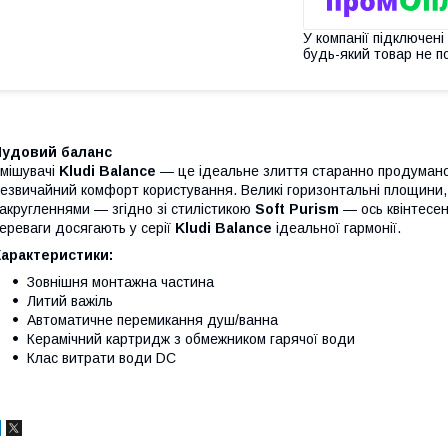
У компанії підключені
будь-який товар не п
Чудовий баланс
мішувачі
Kludi Balance
— це ідеальне злиття старанно продумано
езвичайний комфорт користування. Великі горизонтальні площини,
акругленнями — згідно зі стилістикою
Soft Purism
— ось квінтесен
ереваги досягають у серії
Kludi Balance
ідеальної гармонії.
Характеристики:
Зовнішня монтажна частина
Литий важіль
Автоматичне перемикання душ/ванна
Керамічний картридж з обмежником гарячої води
Клас витрати води DC