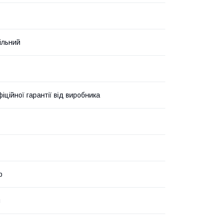
ільний
фіційної гарантії від виробника
р
я