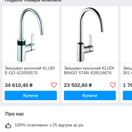
Змішувач кухонний KLUDI
Змішувач кухонний KLUDI
Зміш
E-GO 422000575
BINGO STAR 428519678
301
34 610,40
23 502,60
1 7
₴
₴
Купити
Купити
Про нас
100% позитивних з 25 відгуків за рік