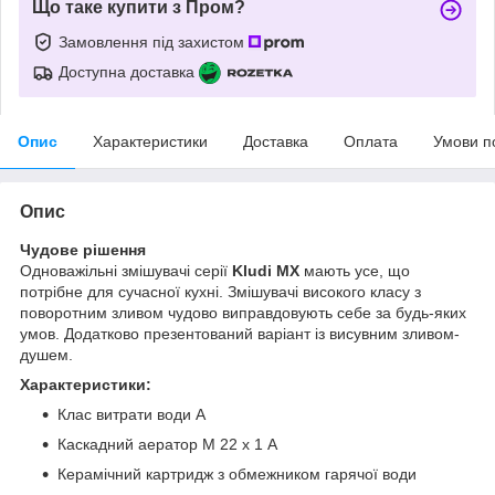
Що таке купити з Пром?
Замовлення під захистом
Доступна доставка
Опис
Характеристики
Доставка
Оплата
Умови п
Опис
Чудове рішення
Одноважільні змішувачі серії
Kludi MX
мають усе, що
потрібне для сучасної кухні. Змішувачі високого класу з
поворотним зливом чудово виправдовують себе за будь-яких
умов. Додатково презентований варіант із висувним зливом-
душем.
Характеристики:
Клас витрати води А
Каскадний аератор М 22 х 1 А
Керамічний картридж з обмежником гарячої води