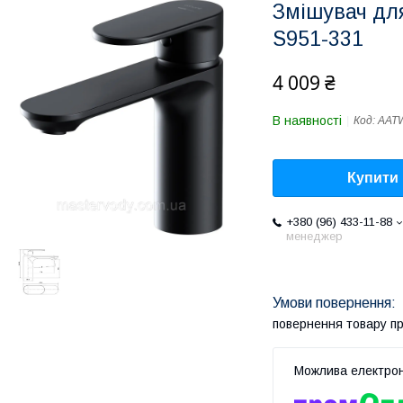
Змішувач дл
S951-331
4 009 ₴
В наявності
Код:
AAT
Купити
+380 (96) 433-11-88
менеджер
повернення товару п