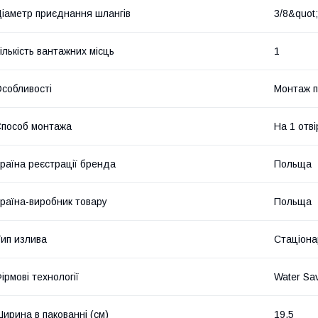
іаметр приєднання шлангів
3/8&quot;
ількість вантажних місць
1
собливості
Монтаж п
пособ монтажа
На 1 отві
раїна реєстрації бренда
Польща
раїна-виробник товару
Польща
ип излива
Стаціона
ірмові технології
Water Sa
ирина в пакованні (см)
19.5