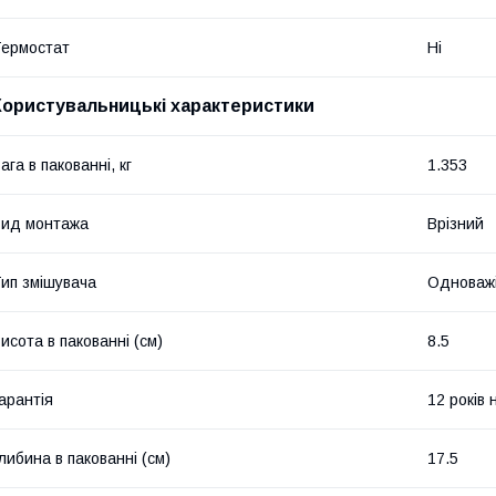
ермостат
Ні
Користувальницькі характеристики
ага в пакованні, кг
1.353
ид монтажа
Врізний
ип змішувача
Одноваж
исота в пакованні (см)
8.5
арантія
12 років 
либина в пакованні (см)
17.5