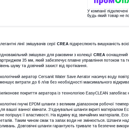
У компанії підключені
будь-який товар не п
легантні лінії змішувачів серії
CREA
підкреслюють вишуканість всієї
дноважільний змішувач для раковини з колекції
CREA
оснащений а
артриджем 35 мм, який забезпечує плавне управління потоком та 
івень шуму та довічний захист від протікання.
кологічний аератор Cersanit Water Save Aerator насичує воду пові
меншує витрати до 6 л/хв без необхідності максимального відкрив
иліконове покриття аератора із технологією EasyCLEAN запобігає
кологічні гнучкі EPDM шланги з великим діапазоном робочої темпе
ля вашої ванної кімнати. З’єднувальні шланги вкриті матеріалом E
 не погіршує її властивості. На відміну від звичайних матеріалів, E
еталів. Таким чином смак та запах води не змінюється. Шланги над
оливань. Довговічні шланги гарантують тривале та безпечне викори