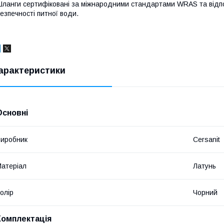
ланги сертифіковані за міжнародними стандартами WRAS та відпо
езпечності питної води.
арактеристики
Основні
иробник
Cersanit
атеріал
Латунь
олір
Чорний
Комплектація