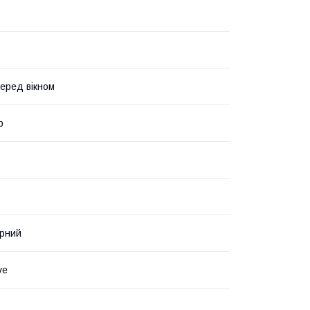
еред вікном
р
рний
ve