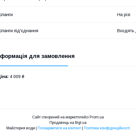
Шланги
На різі
ланги під'єднання
Входять 
нформація для замовлення
іна:
4 009 ₴
Сайт створений на маркетплейсі
Prom.ua
Продавець на Bigl.ua
Майстерня води |
Поскаржитися на контент
|
Політика конфіденційності