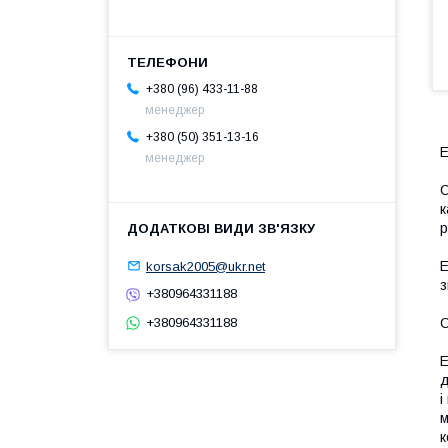
+380 (96) 433-11-88
менеджер
+380 (50) 351-13-16
Е
менеджер
О
к
р
Е
korsak2005@ukr.net
з
+380964331188
С
+380964331188
Е
д
і
м
к