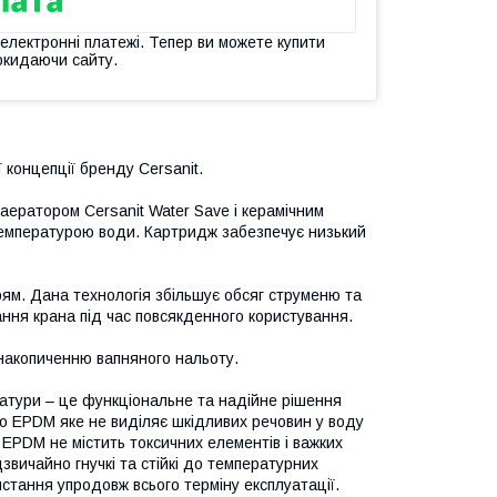
 електронні платежі. Тепер ви можете купити
окидаючи сайту.
 концепції бренду Cersanit.
ератором Cersanit Water Save і керамічним
температурою води. Картридж забезпечує низький
трям. Дана технологія збільшує обсяг струменю та
ання крана під час повсякденного користування.
 накопиченню вапняного нальоту.
ратури – це функціональне та надійне рішення
co EPDM яке не виділяє шкідливих речовин у воду
co EPDM не містить токсичних елементів і важких
звичайно гнучкі та стійкі до температурних
стання упродовж всього терміну експлуатації.