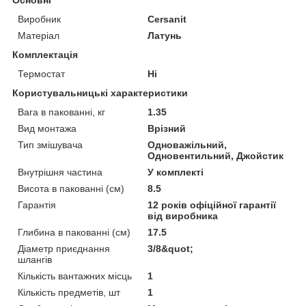
Виробник
Cersanit
Матеріал
Латунь
Комплектація
Термостат
Ні
Користувальницькі характеристики
Вага в пакованні, кг
1.35
Вид монтажа
Врізний
Тип змішувача
Одноважільний,
Одновентильний, Джойстик
Внутрішня частина
У комплекті
Висота в пакованні (см)
8.5
Гарантія
12 років офіційної гарантії
від виробника
Глибина в пакованні (см)
17.5
Діаметр приєднання
3/8&quot;
шлангів
Кількість вантажних місць
1
Кількість предметів, шт
1