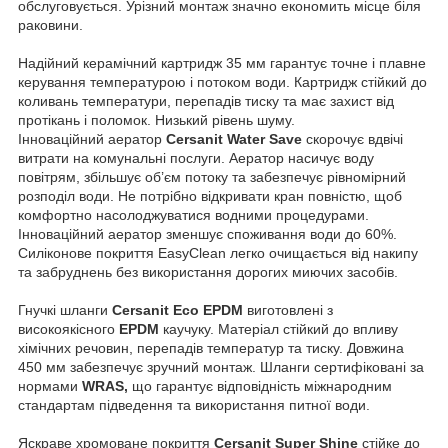
обслуговується. Урізний монтаж значно економить місце біля
раковини.
Надійний керамічний картридж 35 мм гарантує точне і плавне
керування температурою і потоком води. Картридж стійкий до
коливань температури, перепадів тиску та має захист від
протікань і поломок. Низький рівень шуму.
Інноваційний аератор
Cersanit Water Save
скорочує вдвічі
витрати на комунальні послуги. Аератор насичує воду
повітрям, збільшує об’єм потоку та забезпечує рівномірний
розподіл води. Не потрібно відкривати кран повністю, щоб
комфортно насолоджуватися водними процедурами.
Інноваційний аератор зменшує споживання води до 60%.
Силіконове покриття EasyClean легко очищається від накипу
та забруднень без використання дорогих миючих засобів.
Гнучкі шланги
Cersanit Eco EPDM
виготовлені з
високоякісного
EPDM
каучуку. Матеріал стійкий до впливу
хімічних речовин, перепадів температур та тиску. Довжина
450 мм забезпечує зручний монтаж. Шланги сертифіковані за
нормами
WRAS,
що гарантує відповідність міжнародним
стандартам підведення та використання питної води.
Яскраве хромоване покриття
Cersanit Super Shine
стійке до