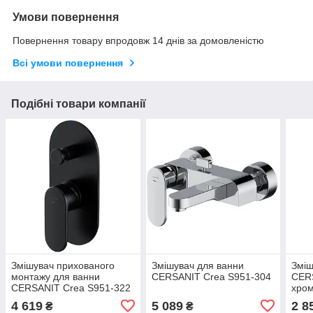
Умови повернення
Повернення товару впродовж 14 днів за домовленістю
Всі умови повернення
Подібні товари компанії
Змішувач прихованого
Змішувач для ванни
Зміш
монтажу для ванни
CERSANIT Crea S951-304
CERS
CERSANIT Crea S951-322
хром
донн
4 619
5 089
2 8
₴
₴
CLA