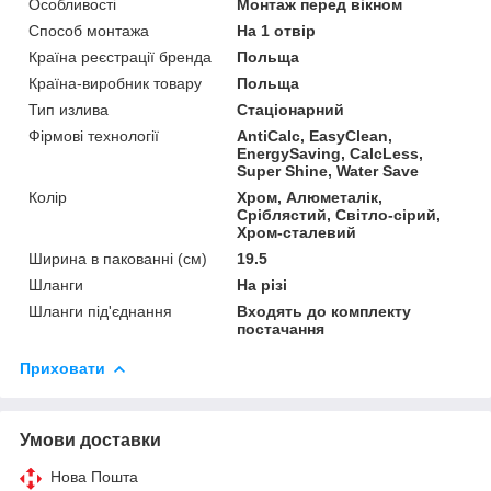
Особливості
Монтаж перед вікном
Способ монтажа
На 1 отвір
Країна реєстрації бренда
Польща
Країна-виробник товару
Польща
Тип излива
Стаціонарний
Фірмові технології
AntiCalc, EasyClean,
EnergySaving, CalcLess,
Super Shine, Water Save
Колір
Хром, Алюметалік,
Сріблястий, Світло-сірий,
Хром-сталевий
Ширина в пакованні (см)
19.5
Шланги
На різі
Шланги під'єднання
Входять до комплекту
постачання
Приховати
Умови доставки
Нова Пошта