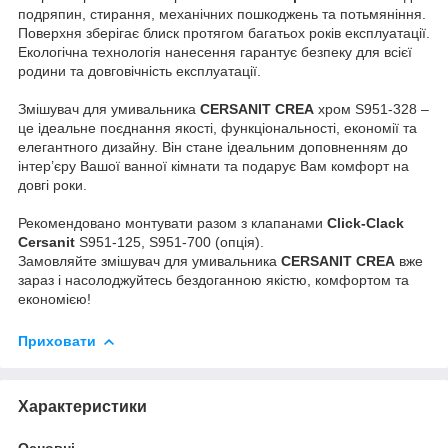
подряпин, стирання, механічних пошкоджень та потьмяніння.
Поверхня зберігає блиск протягом багатьох років експлуатації.
Екологічна технологія нанесення гарантує безпеку для всієї
родини та довговічність експлуатації.
Змішувач для умивальника
CERSANIT CREA
хром S951-328 –
це ідеальне поєднання якості, функціональності, економії та
елегантного дизайну. Він стане ідеальним доповненням до
інтер’єру Вашої ванної кімнати та подарує Вам комфорт на
довгі роки.
Рекомендовано монтувати разом з клапанами
Click-Clack
Cersanit
S951-125, S951-700 (опція).
Замовляйте змішувач для умивальника
CERSANIT CREA
вже
зараз і насолоджуйтесь бездоганною якістю, комфортом та
економією!
Приховати
Характеристики
Основні