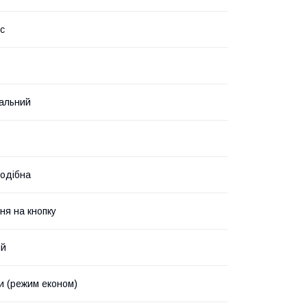
с
альний
одібна
ня на кнопку
ий
ки (режим економ)