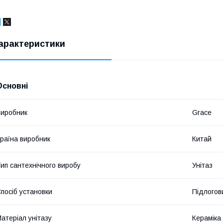
арактеристики
Основні
иробник
Grace
раїна виробник
Китай
ип сантехнічного виробу
Унітаз
посіб установки
Підлогов
атеріал унітазу
Кераміка