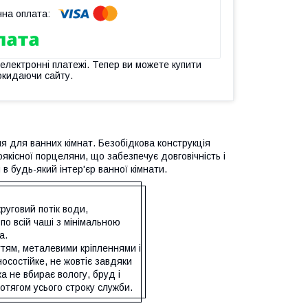
 електронні платежі. Тепер ви можете купити
окидаючи сайту.
 для ванних кімнат. Безобідкова конструкція
оякісної порцеляни, що забезпечує довговічність і
 в будь-який інтер'єр ванної кімнати.
уговий потік води,
по всій чаші з мінімальною
а.
тям, металевими кріпленнями і
носостійке, не жовтіє завдяки
а не вбирає вологу, бруд і
отягом усього строку служби.