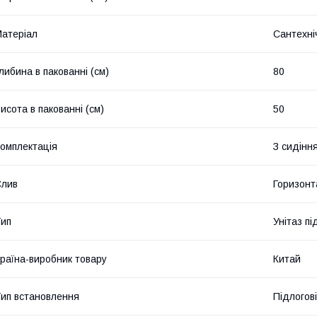
атеріал
Сантехні
либина в пакованні (см)
80
исота в пакованні (см)
50
омплектація
З сидінн
Слив
Горизонт
ип
Унітаз пі
раїна-виробник товару
Китай
ип встановлення
Підлогові