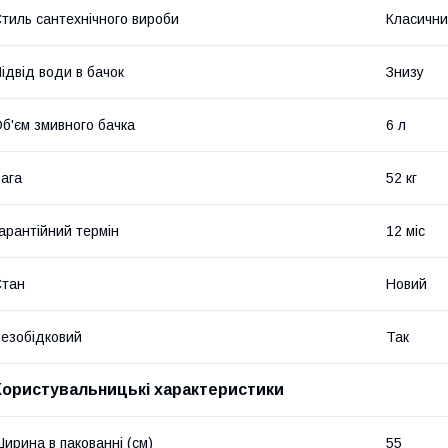
тиль сантехнічного вироби
Класичн
ідвід води в бачок
Знизу
б'єм змивного бачка
6 л
ага
52 кг
арантійний термін
12 міс
Стан
Новий
езобідковий
Так
Користувальницькі характеристики
ирина в пакованні (см)
55