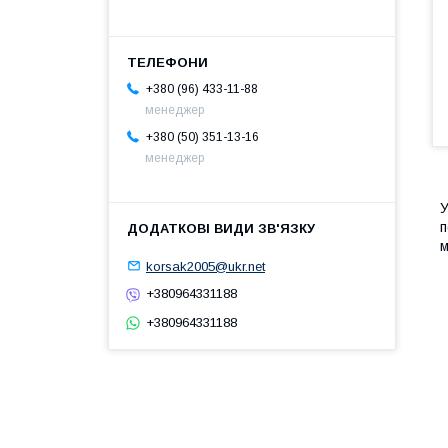
+380 (96) 433-11-88
менеджер
+380 (50) 351-13-16
менеджер
У
п
м
korsak2005@ukr.net
+380964331188
+380964331188