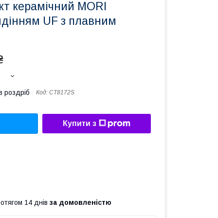
акт керамічний MORI
идінням UF з плавним
₴
в роздріб
Код:
CT8172S
Купити з
ротягом 14 днів
за домовленістю