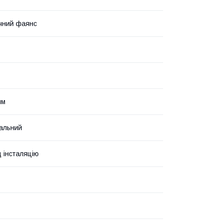
чний фаянс
ям
альний
д інсталяцію