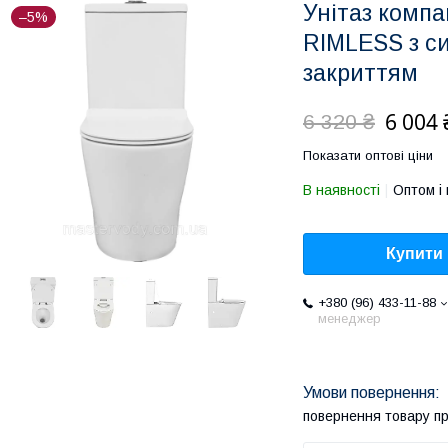
Унітаз комп
–5%
RIMLESS з с
закриттям
6 004 
6 320 ₴
Показати оптові ціни
В наявності
Оптом і 
Купити
+380 (96) 433-11-88
менеджер
повернення товару п