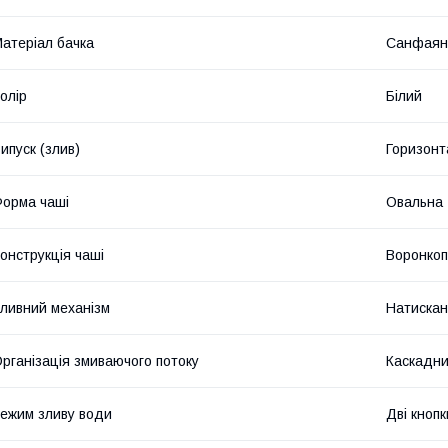
атеріал бачка
Санфаян
олір
Білий
ипуск (злив)
Горизонт
орма чаші
Овальна
онструкція чаші
Воронкоп
ливний механізм
Натискан
рганізація змиваючого потоку
Каскадн
ежим зливу води
Дві кноп