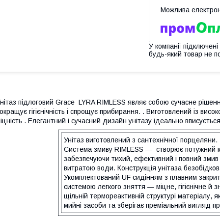
У компанії підключені
будь-який товар не п
нітаз підлоговий Grace LYRA RIMLESS являє собою сучасне рішення
окращує гігієнічність і спрощує прибирання. . Виготовлений із висок
іцність . Елегантний і сучасний дизайн унітазу ідеально вписується
Унітаз виготовлений з сантехнічної порцеляни.
Система змиву RIMLESS — створює потужний кр
забезпечуючи тихий, ефективний і повний змив 
витратою води. Конструкція унітаза безобідков
Укомплектований UF сидінням з плавним закрит
системою легкого зняття — міцне, гігієнічне й з
щільній термореактивній структурі матеріалу, як
мийні засоби та зберігає преміальний вигляд пр